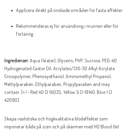
Applicera direkt på önskade områden för fasta effekter.
Rekommenderas ej för användning i munnen eller för 
förtäring.
Ingredienser:
Aqua (Water), Glycerin, PVP, Sucrose, PEG-40 
Hydrogenated Castor Oil, Acrylates/C10-30 Alkyl Acrylate 
Crosspolymer, Phenoxyethanol, Aminomethyl Propanol, 
Methylparaben, Ethylparaben, Propylparaben and may 
contain: [+/- Red 40 CI 16035, Yellow 5 CI 19140, Blue 1 CI 
42090]
Skapa realistiska och högkvalitativa blodeffekter som 
imponerar både på scen och på skärmen med HD Blood Gel 