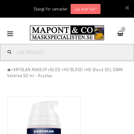
Stängt för semester
Läs mer här!
0
KRYOLAN MAKEUP
BLOD
HD BLOOD
HD Blood GEL DARK
Venblod 50 ml - Kryolan